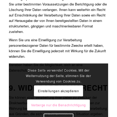
Sie unter bestimmten Voraussetzungen die Berichtigung oder die
Löschung Ihrer Daten verlangen. Ihnen kann weiterhin ein Recht
auf Einschränkung der Verarbeitung Ihrer Daten sowie ein Recht
auf Herausgabe der von Ihnen bereitgestellten Daten in einem
strukturierten, gängigen und maschinenlesbaren Format
zustehen.
Wenn Sie uns eine Einwilligung zur Verarbeitung
personenbezogener Daten für bestimmte Zwecke erteilt haben,
können Sie die Einwilligung jederzeit mit Wirkung für die Zukunft
widerrufen.
Daneben haben Sie die Möglichkeit, sich an eine
Datenschutzaufsichtsbehörde zu wenden.
Diese Seite verwendet Cookies. Mit der
Weiternutzung der Seite, stimmen Sie der
Verwendung von Cookies zu.
9. WIDERSPRUCHSRECHT
Einstellungen akzeptieren
Sie können einer Verarbeitung Ihrer Daten zu Zwecken der
Direktwerbung widersprechen. Verarbeiten wir Ihre Daten zur
Verberge nur die Benachrichtigung
Wahrung berechtigter Interessen, können Sie dieser Verarbeitung
aus Gründen, die sich aus Ihrer besonderen Situation ergeben,